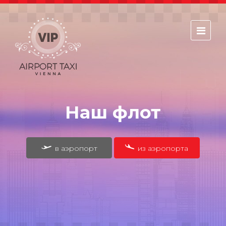
Главная
Сервисы
Book your flight!
Наш флот
Book your apartment or Hotel!
Цены
Обратная связь
в аэропорт
из аэропорта
Порядок (В аэропорт)
Порядок (Из аэропорта)
Наш флот